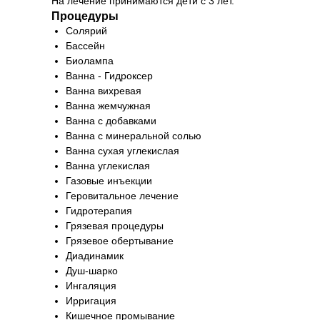
На лечение принимаются дети с 3 лет.
Процедуры
Cолярий
Бассейн
Биолампа
Ванна - Гидроксер
Ванна вихревая
Ванна жемчужная
Ванна с добавками
Ванна с минеральной солью
Ванна сухая углекислая
Ванна углекислая
Газовые инъекции
Геровитальное лечение
Гидротерапия
Грязевая процедуры
Грязевое обертывание
Диадинамик
Душ-шарко
Ингаляция
Ирригация
Кишечное промывание