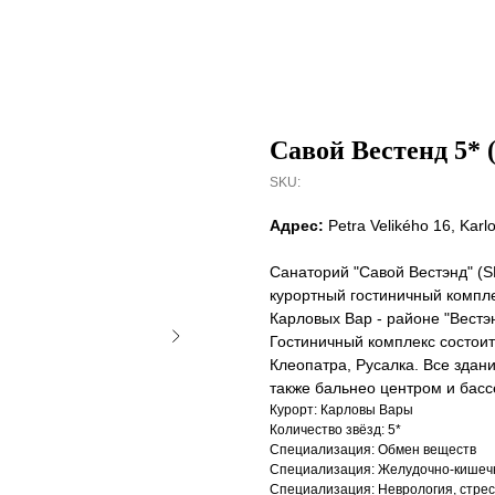
Савой Вестенд 5
SKU:
Адрес:
Petra Velikého 16, Karl
Санаторий "Савой Вестэнд" (S
курортный гостиничный компле
Карловых Вар - районе "Вестэн
Гостиничный комплекс состоит 
Клеопатра, Русалка. Все зда
также бальнео центром и бас
Курорт: Карловы Вары
Количество звёзд: 5*
Специализация: Обмен веществ
Специализация: Желудочно-кишеч
Специализация: Неврология, стре