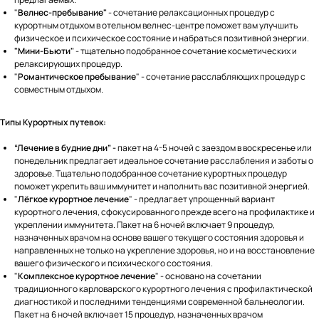
"
Велнес-пребывание"
- сочетание релаксационных процедур с
курортным отдыхом в отельном велнес-центре поможет вам улучшить
физическое и психическое состояние и набраться позитивной энергии.
"Мини-Бьюти"
- тщательно подобранное сочетание косметических и
релаксирующих процедур.
"
Романтическое пребывание
" - сочетание расслабляющих процедур с
совместным отдыхом.
Типы Курортных путевок:
“Лечение в будние дни” -
пакет на 4-5 ночей с заездом в воскресенье или
понедельник предлагает идеальное сочетание расслабления и заботы о
здоровье. Тщательно подобранное сочетание курортных процедур
поможет укрепить ваш иммунитет и наполнить вас позитивной энергией.
"
Лёгкое курортное лечение
" - предлагает упрощенный вариант
курортного лечения, сфокусированного прежде всего на профилактике и
укреплении иммунитета. Пакет на 6 ночей включает 9 процедур,
назначенных врачом на основе вашего текущего состояния здоровья и
направленных не только на укрепление здоровья, но и на восстановление
вашего физического и психического состояния.
"
Комплексное курортное лечение
" - основано на сочетании
традиционного карловарского курортного лечения с профилактической
диагностикой и последними тенденциями современной бальнеологии.
Пакет на 6 ночей включает 15 процедур, назначенных врачом