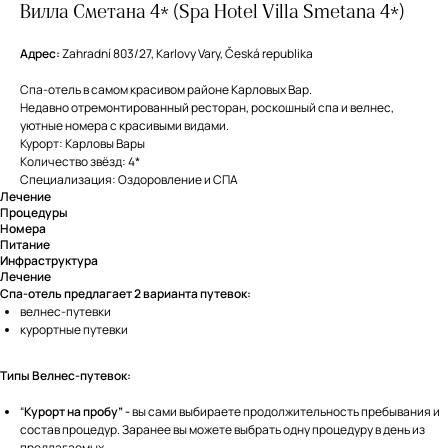
Вилла Сметана 4* (Spa Hotel Villa Smetana 4*)
Адрес:
Zahradní 803/27, Karlovy Vary, Česká republika
Спа-отель в самом красивом районе Карловых Вар.
Недавно отремонтированный ресторан, роскошный спа и велнес,
уютные номера с красивыми видами.
Курорт: Карловы Вары
Количество звёзд: 4*
Специализация: Оздоровление и СПА
Лечение
Процедуры
Номера
Питание
Инфраструктура
Лечение
Спа-отель предлагает 2 варианта путевок:
велнес-путевки
курортные путевки
Типы Велнес-путевок:
“
Курорт на пробу” -
вы сами выбираете продолжительность пребывания и
состав процедур. Заранее вы можете выбрать одну процедуру в день из
предлагаемых.