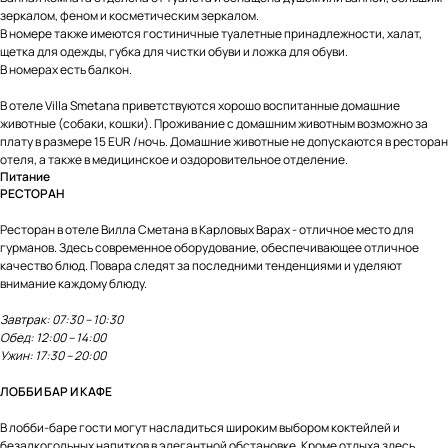
зеркалом, феном и косметическим зеркалом.
В номере также имеются гостиничные туалетные принадлежности, халат,
щетка для одежды, губка для чистки обуви и ложка для обуви.
В номерах есть балкон.
В отеле Villa Smetana приветствуются хорошо воспитанные домашние
животные (собаки, кошки). Проживание с домашним животным возможно за
плату в размере 15 EUR /ночь. Домашние животные не допускаются в ресторан
отеля, а также в медицинское и оздоровительное отделение.
Питание
РЕСТОРАН
Ресторан в отеле Вилла Сметана в Карловых Варах - отличное место для
гурманов. Здесь современное оборудование, обеспечивающее отличное
качество блюд. Повара следят за последними тенденциями и уделяют
внимание каждому блюду.
Завтрак: 07:30 – 10:30
Обед: 12:00 – 14:00
Ужин: 17:30 – 20:00
ЛОББИ БАР И КАФЕ
В лобби-баре гости могут насладиться широким выбором коктейлей и
безалкогольных напитков в элегантной обстановке. Кроме отдыха здесь