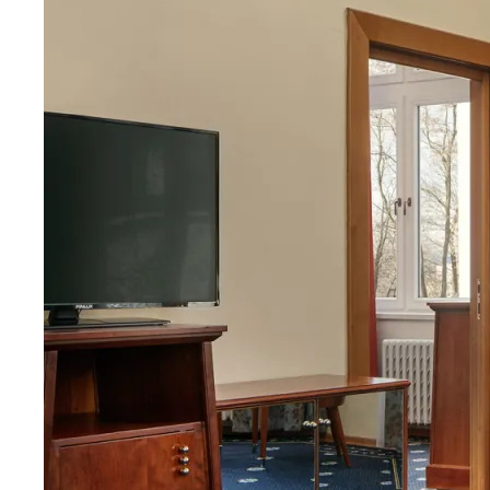
О нас
Документы
О компании
Политика
конфиденциальности
Новости
Контакты
Контакты
Aqua Vita Travel
Moskevska str., 40 Karlovy Vary
Czech Republic
+420 778-001-560
+420 777-551-560
info@aquavita-travel.com
© 2025 Аква Вита - турагенство.
Все права защищены.