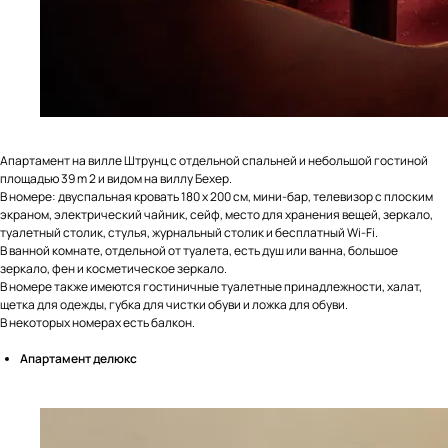
Я даю согласие на обработку
персональных данных
Отправить
Апартамент на вилле Штрунц с отдельной спальней и небольшой гостиной
площадью 39 m 2 и видом на виллу Бехер.
В номере: двуспальная кровать 180 x 200 см, мини-бар, телевизор с плоским
экраном, электрический чайник, сейф, место для хранения вещей, зеркало,
туалетный столик, стулья, журнальный столик и бесплатный Wi-Fi.
В ванной комнате, отдельной от туалета, есть душ или ванна, большое
зеркало, фен и косметическое зеркало.
В номере также имеются гостиничные туалетные принадлежности, халат,
щетка для одежды, губка для чистки обуви и ложка для обуви.
Курорты
Меню
В некоторых номерах есть балкон.
Санатории
Карловы Вары
Aпартамент делюкс
Апартаменты
Марианские Лазне
Экскурсии
Яхимов
Трансфер
Источники