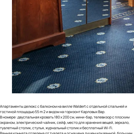
Разработка сайта Юлия Март
Апартаменты делюкс с балконом на вилле Waldert с отдельной спальней и
гостиной площадью 55 m 2 и видом на горизонт Карловых Вар.
В номере: двуспальная кровать 180 x 200 см, мини-бар, телевизор с плоским
экраном, электрический чайник, сейф, место для хранения вещей, зеркало,
туалетный столик, стулья, журнальный столик и бесплатный Wi-Fi.
Ванная комната отделена от туалета и оснащена душем или ванной, большим