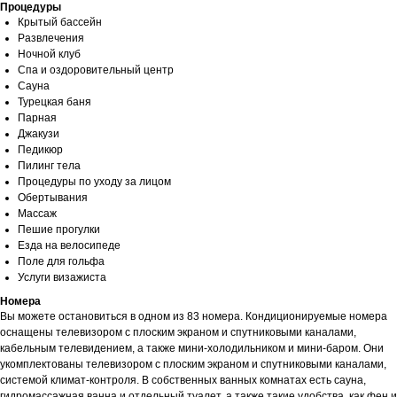
Процедуры
Крытый бассейн
Развлечения
Ночной клуб
Спа и оздоровительный центр
Сауна
Турецкая баня
Парная
Джакузи
Педикюр
Пилинг тела
Процедуры по уходу за лицом
Обертывания
Массаж
Пешие прогулки
Езда на велосипеде
Поле для гольфа
Услуги визажиста
Номера
Вы можете остановиться в одном из 83 номера. Кондиционируемые номера
оснащены телевизором с плоским экраном и спутниковыми каналами,
кабельным телевидением, а также мини-холодильником и мини-баром. Они
укомплектованы телевизором с плоским экраном и спутниковыми каналами,
системой климат-контроля. В собственных ванных комнатах есть сауна,
гидромассажная ванна и отдельный туалет, а также такие удобства, как фен и