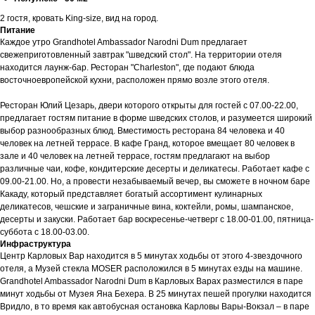
Aqua Vita Travel
Moskevska str., 40 Karlovy Vary
2 гостя, кровать King-size, вид на город.
Czech Republic
Питание
Каждое утро Grandhotel Ambassador Narodni Dum предлагает
+420 778-001-560
свежеприготовленный завтрак "шведский стол". На территории отеля
+420 777-551-560
находится лаунж-бар. Ресторан "Charleston", где подают блюда
info@aquavita-travel.com
восточноевропейской кухни, расположен прямо возле этого отеля.
Ресторан Юлий Цезарь, двери которого открыты для гостей с 07.00-22.00,
предлагает гостям питание в форме шведских столов, и разумеется широкий
выбор разнообразных блюд. Вместимость ресторана 84 человека и 40
человек на летней террасе. В кафе Гранд, которое вмещает 80 человек в
зале и 40 человек на летней террасе, гостям предлагают на выбор
© 2025 Аква Вита - турагенство.
различные чаи, кофе, кондитерские десерты и деликатесы. Работает кафе с
Все права защищены.
09.00-21.00. Но, а провести незабываемый вечер, вы сможете в ночном баре
Какаду, который представляет богатый ассортимент кулинарных
Разработка сайта Юлия Март
деликатесов, чешские и заграничные вина, коктейли, ромы, шампанское,
десерты и закуски. Работает бар воскресенье-четверг с 18.00-01.00, пятница-
суббота с 18.00-03.00.
Инфраструктура
Центр Карловых Вар находится в 5 минутах ходьбы от этого 4-звездочного
отеля, а Музей стекла MOSER расположился в 5 минутах езды на машине.
Grandhotel Ambassador Narodni Dum в Карловых Варах разместился в паре
минут ходьбы от Музея Яна Бехера. В 25 минутах пешей прогулки находится
Вридло, в то время как автобусная остановка Карловы Вары-Вокзал – в паре