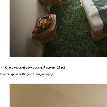
Остались
вопросы?
Напишите нам и мы ответим в самое
ближайшее время
+7
Классический двухместный номер - 29 м2
2 гостя, кровать King-size, вид на город.
Я даю согласие на обработку
персональных данных
Отправить