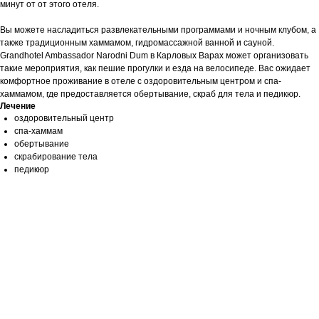
минут от от этого отеля.
Вы можете насладиться развлекательными программами и ночным клубом, а
также традиционным хаммамом, гидромассажной ванной и сауной.
Grandhotel Ambassador Narodni Dum в Карловых Варах может организовать
такие мероприятия, как пешие прогулки и езда на велосипеде. Вас ожидает
комфортное проживание в отеле с оздоровительным центром и спа-
хаммамом, где предоставляется обертывание, скраб для тела и педикюр.
Лечение
оздоровительный центр
спа-хаммам
обертывание
скрабирование тела
педикюр