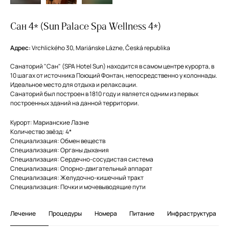
Сан 4* (Sun Palace Spa Wellness 4*)
Адрес:
Vrchlického 30, Mariánske Lázne, Česká republika
Санаторий "Сан" (SPA Hotel Sun) находится в самом центре курорта, в
10 шагах от источника Поющий Фонтан, непосредственно у колоннады.
Идеальное место для отдыха и релаксации.
Санаторий был построен в 1810 году и является одним из первых
построенных зданий на данной территории.
Курорт: Марианские Лазне
Количество звёзд: 4*
Специализация: Обмен веществ
Специализация: Органы дыхания
Специализация: Сердечно-сосудистая система
Специализация: Опорно-двигательный аппарат
Специализация: Желудочно-кишечный тракт
Специализация: Почки и мочевыводящие пути
Лечение
Процедуры
Номера
Питание
Инфраструктура