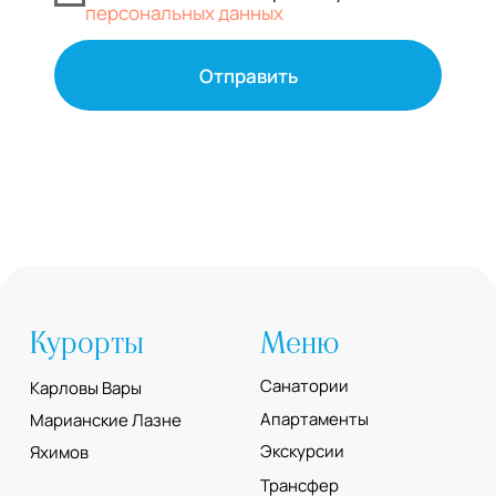
Aqua Vita Travel
Moskevska str., 40 Karlovy Vary
Czech Republic
+420 778-001-560
+420 777-551-560
info@aquavita-travel.com
© 2025 Аква Вита - турагенство.
Все права защищены.
Разработка сайта Юлия Март