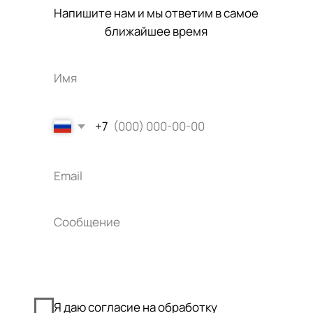
Курорты
Меню
Санатории
Карловы Вары
Апартаменты
Марианские Лазне
Экскурсии
Яхимов
Трансфер
Источники
О нас
Документы
О компании
Политика
конфиденциальности
Новости
Контакты
Контакты