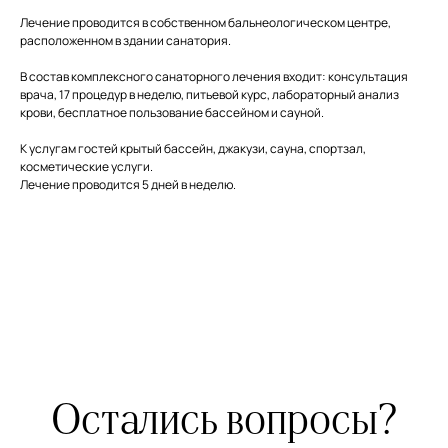
Лечение проводится в собственном бальнеологическом центре,
Остались вопросы?
расположенном в здании санатория.
В состав комплексного санаторного лечения входит: консультация
Напишите нам и мы ответим в самое
врача, 17 процедур в неделю, питьевой курс, лабораторный анализ
ближайшее время
крови, бесплатное пользование бассейном и сауной.
К услугам гостей крытый бассейн, джакузи, сауна, спортзал,
косметические услуги.
Лечение проводится 5 дней в неделю.
+7
Я даю согласие на обработку
персональных данных
Отправить