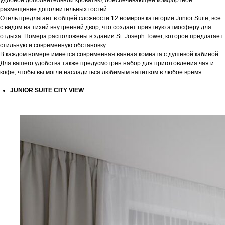
удобной дополнительной кроватью, обеспечивающей комфортное
Я даю согласие на обработку
персональных данных
размещение дополнительных гостей.
Отель предлагает в общей сложности 12 номеров категории Junior Suite, все
с видом на тихий внутренний двор, что создаёт приятную атмосферу для
Отправить
отдыха. Номера расположены в здании St. Joseph Tower, которое предлагает
стильную и современную обстановку.
В каждом номере имеется современная ванная комната с душевой кабиной.
Для вашего удобства также предусмотрен набор для приготовления чая и
кофе, чтобы вы могли насладиться любимым напитком в любое время.
JUNIOR SUITE CITY VIEW
Курорты
Меню
Санатории
Карловы Вары
Апартаменты
Марианские Лазне
Экскурсии
Яхимов
Трансфер
Источники
О нас
Документы
О компании
Политика
конфиденциальности
Новости