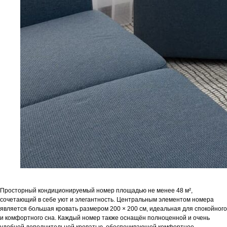
Остались
вопросы?
Напишите нам и мы ответим в самое
ближайшее время
+7
Просторный кондиционируемый номер площадью не менее 48 м²,
сочетающий в себе уют и элегантность. Центральным элементом номера
является большая кровать размером 200 × 200 см, идеальная для спокойного
и комфортного сна. Каждый номер также оснащён полноценной и очень