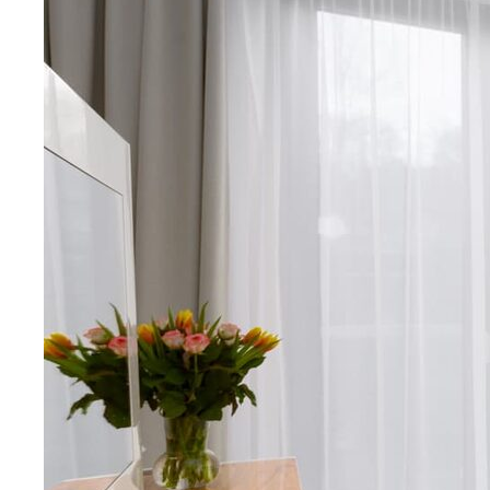
Контакты
Контакты
Aqua Vita Travel
Moskevska str., 40 Karlovy Vary
Czech Republic
+420 778-001-560
+420 777-551-560
info@aquavita-travel.com
© 2025 Аква Вита - турагенство.
Все права защищены.
Разработка сайта Юлия Март