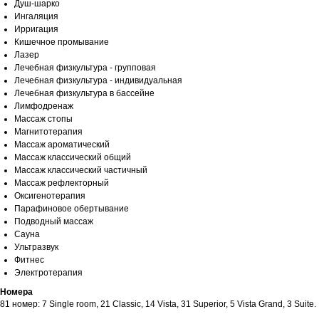
Душ-шарко
Ингаляция
Ирригация
Кишечное промывание
Лазер
Лечебная физкультура - групповая
Лечебная физкультура - индивидуальная
Лечебная физкультура в бассейне
Лимфодренаж
Маccаж стопы
Магнитотерапия
Массаж ароматический
Массаж классический общий
Массаж классический частичный
Массаж рефлекторный
Оксигенотерапия
Парафиновое обертывание
Подводный массаж
Сауна
Ультразвук
Фитнес
Электротерапия
Номера
81 номер: 7 Single room, 21 Classic, 14 Vista, 31 Superior, 5 Vista Grand, 3 Suite.