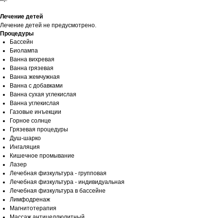
Лечение детей
Лечение детей не предусмотрено.
Процедуры
Бассейн
Биолампа
Ванна вихревая
Ванна грязевая
Ванна жемчужная
Ванна с добавками
Ванна сухая углекислая
Ванна углекислая
Газовые инъекции
Горное солнце
Грязевая процедуры
Душ-шарко
Ингаляция
Кишечное промывание
Лазер
Лечебная физкультура - групповая
Лечебная физкультура - индивидуальная
Лечебная физкультура в бассейне
Лимфодренаж
Магнитотерапия
Массаж антицеллюлитный