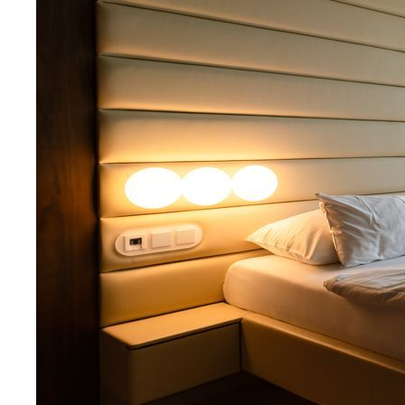
Апартаменты
Марианские Лазне
Экскурсии
Яхимов
Трансфер
Источники
О нас
Документы
О компании
Политика
конфиденциальности
Новости
Контакты
Контакты
Aqua Vita Travel
Moskevska str., 40 Karlovy Vary
Czech Republic
+420 778-001-560
+420 777-551-560
info@aquavita-travel.com