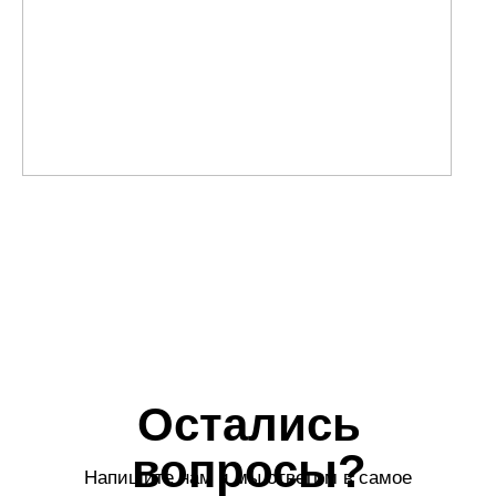
Я даю согласие на обработку
персональных данных
Отправить
Курорты
Меню
Санатории
Карловы Вары
Апартаменты
Марианские Лазне
Экскурсии
Яхимов
Трансфер
Источники