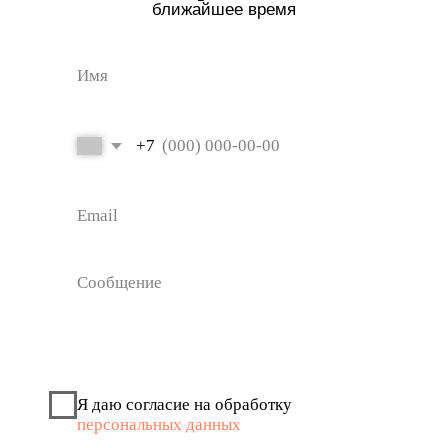
О нас
Документы
О компании
Политика
конфиденциальности
Новости
Контакты
Контакты
Aqua Vita Travel
Moskevska str., 40 Karlovy Vary
Czech Republic
+420 778-001-560
+420 777-551-560
info@aquavita-travel.com
© 2025 Аква Вита - турагенство.
Все права защищены.