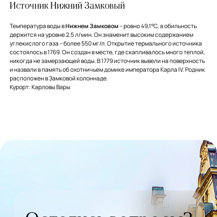
Источник Нижний Замковый
Температура воды в
Нижнем Замковом
– ровно 49,1°С, а обильность
держится на уровне 2,5 л/мин. Он знаменит высоким содержанием
углекислого газа – более 550 мг/л. Открытие термального источника
состоялось в 1769. Он создан в месте, где скапливалось много теплой,
никогда не замерзающей воды. В 1779 источник вывели на поверхность
и назвали в память об охотничьем домике императора Карла IV. Родник
расположен в Замковой колоннаде.
Курорт: Карловы Вары
Остались вопросы?
Напишите нам и мы ответим в самое
ближайшее время
+7