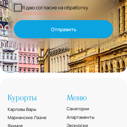
О нас
Документы
О компании
Политика
конфиденциальности
Новости
Контакты
Контакты
Aqua Vita Travel
Moskevska str., 40 Karlovy Vary
Czech Republic
+420 778-001-560
+420 777-551-560
info@aquavita-travel.com
© 2025 Аква Вита - турагенство.
Все права защищены.