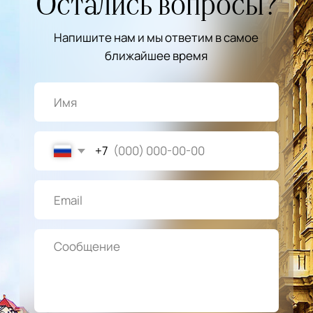
Я даю согласие на обработку
персональных данных
Отправить
Курорты
Меню
Санатории
Карловы Вары
Апартаменты
Марианские Лазне
Экскурсии
Яхимов
Трансфер
Источники