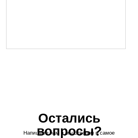
Я даю согласие на обработку
персональных данных
Отправить
Курорты
Меню
Санатории
Карловы Вары
Апартаменты
Марианские Лазне
Экскурсии
Яхимов
Трансфер
Источники