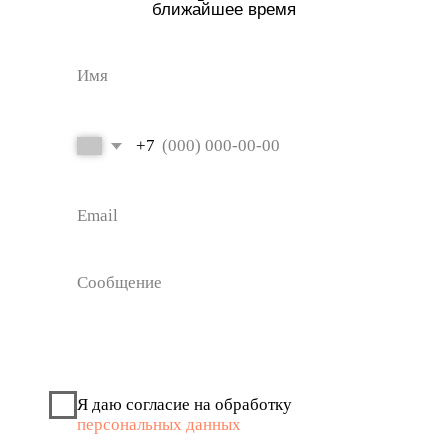
О нас
Документы
О компании
Политика
конфиденциальности
Новости
Контакты
Контакты
Aqua Vita Travel
Moskevska str., 40 Karlovy Vary
Czech Republic
+420 778-001-560
+420 777-551-560
info@aquavita-travel.com
© 2025 Аква Вита - турагенство.
Все права защищены.